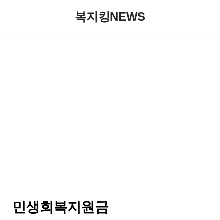
복지킹NEWS
콘
텐
츠
로
건
너
뛰
기
민생회복지원금